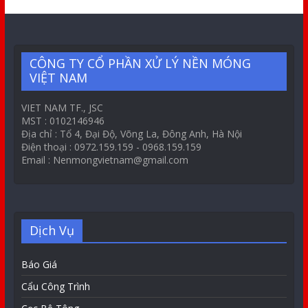
CÔNG TY CỔ PHẦN XỬ LÝ NỀN MÓNG
VIỆT NAM
VIET NAM TF., JSC
MST : 0102146946
Địa chỉ : Tổ 4, Đại Độ, Võng La, Đông Anh, Hà Nội
Điện thoại : 0972.159.159 - 0968.159.159
Email : Nenmongvietnam@gmail.com
Dịch Vụ
Báo Giá
Cẩu Công Trình