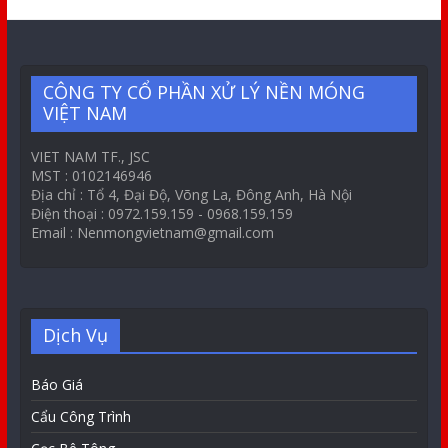
CÔNG TY CỔ PHẦN XỬ LÝ NỀN MÓNG
VIỆT NAM
VIET NAM TF., JSC
MST : 0102146946
Địa chỉ : Tổ 4, Đại Độ, Võng La, Đông Anh, Hà Nội
Điện thoại : 0972.159.159 - 0968.159.159
Email : Nenmongvietnam@gmail.com
Dịch Vụ
Báo Giá
Cẩu Công Trình